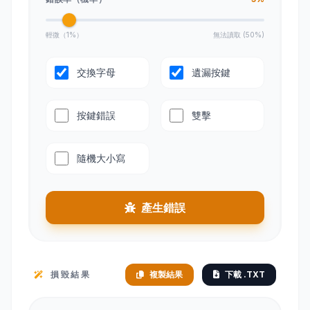
輕微（1%）
無法讀取 (50%)
交換字母
遺漏按鍵
按鍵錯誤
雙擊
隨機大小寫
產生錯誤
損毀結果
複製結果
下載 .TXT