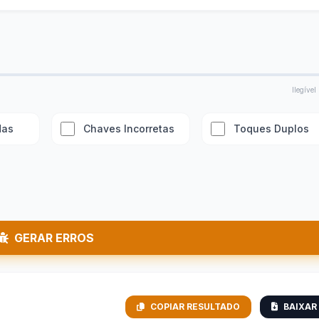
Ilegíve
das
Chaves Incorretas
Toques Duplos
GERAR ERROS
COPIAR RESULTADO
BAIXAR