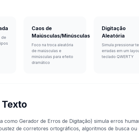
ada
Caos de
Digitação
Maiúsculas/Minúsculas
Aleatória
a de
tipos
Foco na troca aleatória
Simula pressionar te
de maiúsculas e
erradas em um layo
minúsculas para efeito
teclado QWERTY
dramático
 Texto
a como Gerador de Erros de Digitação) simula erros huma
robustez de corretores ortográficos, algoritmos de busca ou 