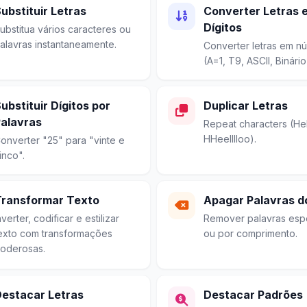
ubstituir Letras
Converter Letras 
Dígitos
ubstitua vários caracteres ou
alavras instantaneamente.
Converter letras em n
(A=1, T9, ASCII, Binário
ubstituir Dígitos por
Duplicar Letras
alavras
Repeat characters (Hel
HHeelllloo).
onverter "25" para "vinte e
inco".
Transformar Texto
Apagar Palavras d
nverter, codificar e estilizar
Remover palavras espe
exto com transformações
ou por comprimento.
oderosas.
estacar Letras
Destacar Padrões