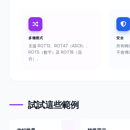
多種模式
安全
支援 ROT13、ROT47（ASCII）、
所有轉
ROT5（數字）及 ROT18（混
不會傳
合）。
試試這些範例