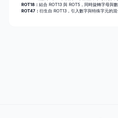
ROT18：
結合 ROT13 與 ROT5，同時旋轉字母與
ROT47：
衍生自 ROT13，引入數字與特殊字元的混合。將