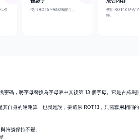
僅數字
混合內容
號和標
使用 ROT5 密碼旋轉數字。
使用 ROT18 結
轉。
替換密碼，將字母替換為字母表中其後第 13 個字母。它是古羅馬
13 是其自身的逆運算；也就是說，要還原 ROT13，只需套用相同
數字與符號保持不變。
變。