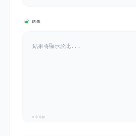
結果
0 字元數