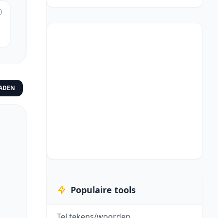
ADEN
Populaire tools
Tel tekens/woorden