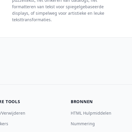
puzzeltekst, het omkeren van datalogs, het
formatteren van tekst voor spiegelgebaseerde
displays, of simpelweg voor artistieke en leuke
teksttransformaties.
RE TOOLS
BRONNEN
/Verwijderen
HTML Hulpmiddelen
kers
Nummering