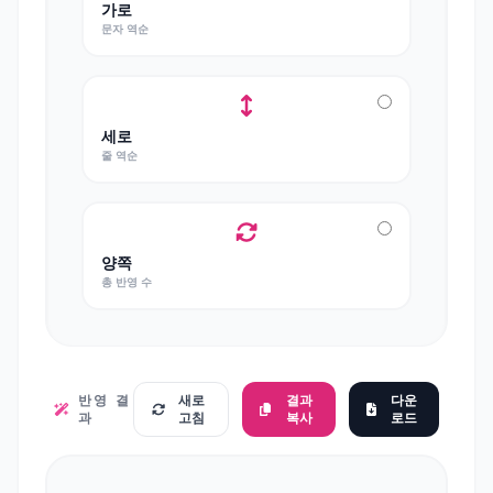
가로
문자 역순
세로
줄 역순
양쪽
총 반영 수
반영 결
새로
결과
다운
과
고침
복사
로드