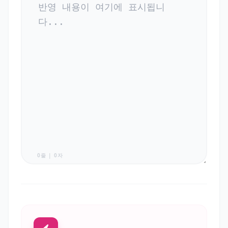
0줄 | 0자