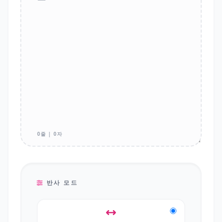
0줄 | 0자
반사 모드