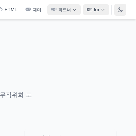
HTML
재미
파트너
ko
 무작위화 도