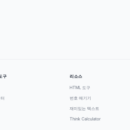
도구
리소스
HTML 도구
맷터
번호 매기기
재미있는 텍스트
기
Think Calculator