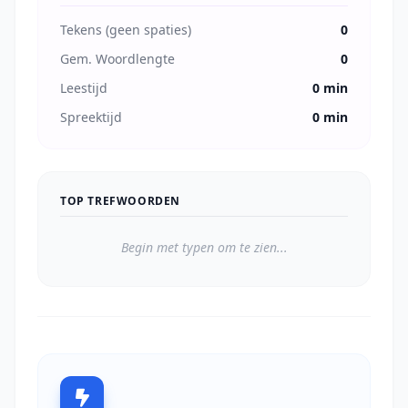
Tekens (geen spaties)
0
Gem. Woordlengte
0
Leestijd
0 min
Spreektijd
0 min
TOP TREFWOORDEN
Begin met typen om te zien...