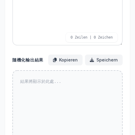
0 Zeilen | 0 Zeichen
隨機化輸出結果
Kopieren
Speichern