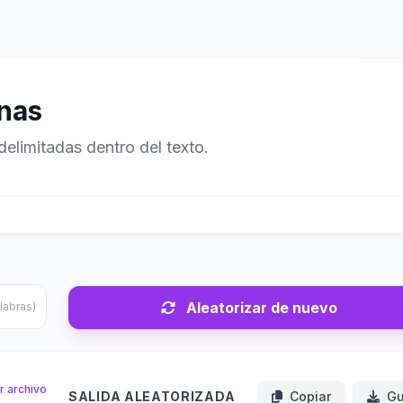
enas
delimitadas dentro del texto.
Aleatorizar de nuevo
labras)
r archivo
SALIDA ALEATORIZADA
Copiar
Gu