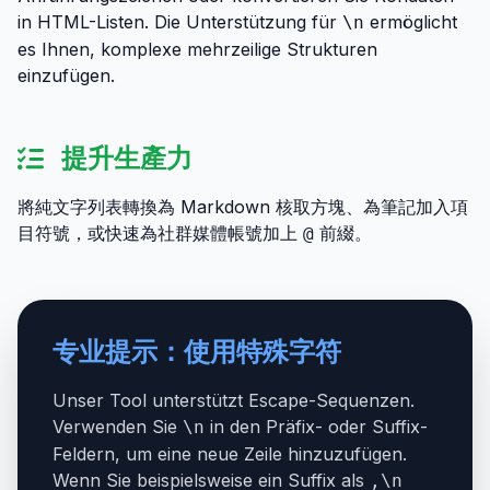
in HTML-Listen. Die Unterstützung für
ermöglicht
\n
es Ihnen, komplexe mehrzeilige Strukturen
einzufügen.
提升生產力
將純文字列表轉換為 Markdown 核取方塊、為筆記加入項
目符號，或快速為社群媒體帳號加上
前綴。
@
专业提示：使用特殊字符
Unser Tool unterstützt Escape-Sequenzen.
Verwenden Sie
in den Präfix- oder Suffix-
\n
Feldern, um eine neue Zeile hinzuzufügen.
Wenn Sie beispielsweise ein Suffix als
,\n