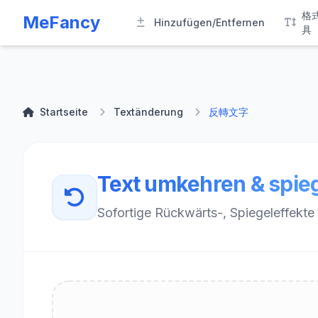
格
MeFancy
Hinzufügen/Entfernen
具
Startseite
Textänderung
反轉文字
Text umkehren & spie
Sofortige Rückwärts-, Spiegeleffekte