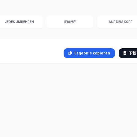
JEDES UMKEHREN
反轉行序
AUF DEM KOPF
Ergebnis kopieren
下載 