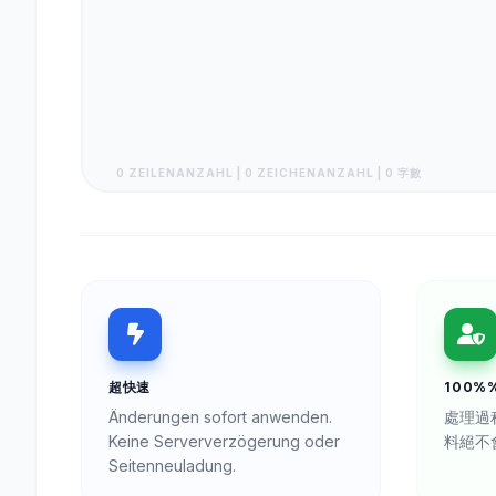
0 ZEILENANZAHL | 0 ZEICHENANZAHL | 0 字數
超快速
100%%
Änderungen sofort anwenden.
處理過
Keine Serververzögerung oder
料絕不
Seitenneuladung.