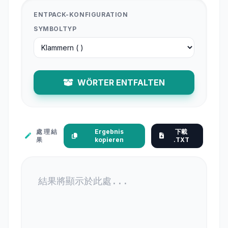
ENTPACK-KONFIGURATION
SYMBOLTYP
WÖRTER ENTFALTEN
處理結
Ergebnis
下載
果
kopieren
.TXT