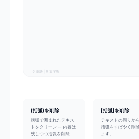
0 単語 | 0 文字数
(括弧)を削除
[括弧]を削除
括弧で囲まれたテキス
テキストの周りか
トをクリーン -- 内容は
括弧をすばやく削
残しつつ括弧を削除
ます。