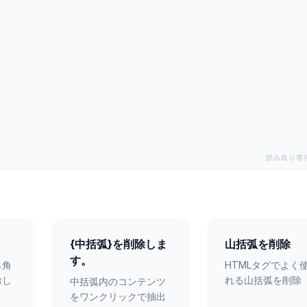
読み取り専
{中括弧}を削除しま
山括弧を削除
す。
ら角
HTMLタグでよく
除し
れる山括弧を削除
中括弧内のコンテンツ
をワンクリックで抽出