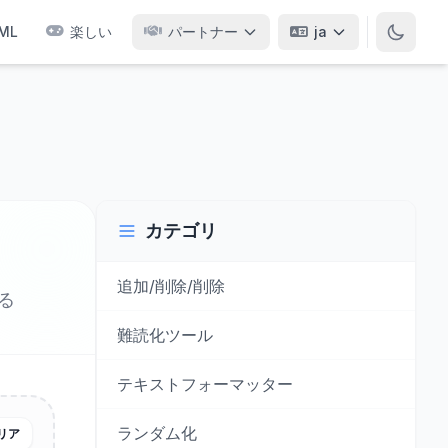
ML
楽しい
パートナー
ja
カテゴリ
追加/削除/削除
る
難読化ツール
テキストフォーマッター
ランダム化
リア