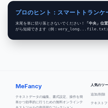
プロのヒント：スマートトランケ
末尾を単に切り落とさないでください！
「中央」位置
がら短縮できます（例：
very_long...file.txt
MeFancy
人気のツ
追加/削除
テキストデータの編集、書式設定、操作を簡
単かつ効率的に行うための無料オンラインテ
テキストフ
キストツールの包括的なコレクション。