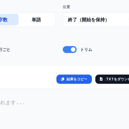
位置
字数
単語
行ごと
トリム
結果をコピー
.TXTをダウン