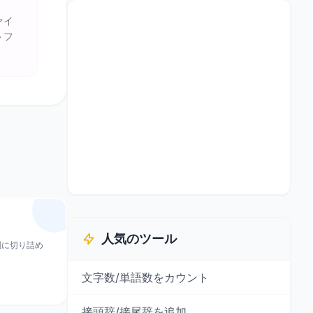
ァイ
トフ
。
人気のツール
別に切り詰め
文字数/単語数をカウント
接頭辞/接尾辞を追加