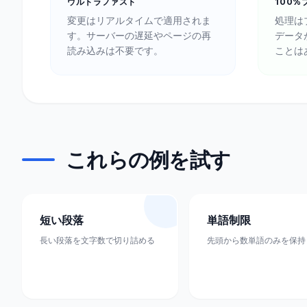
ウルトラファスト
100%
変更はリアルタイムで適用されま
処理は
す。サーバーの遅延やページの再
データ
読み込みは不要です。
ことは
これらの例を試す
短い段落
単語制限
長い段落を文字数で切り詰める
先頭から数単語のみを保持