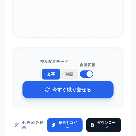
交互配置モード
自動変換
文字
単語
今すぐ織り交ぜる
処理済み結
結果をコピ
ダウンロー
果
ー
ド