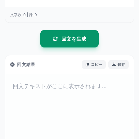
文字数: 0 | 行: 0
回文を生成
回文結果
コピー
保存